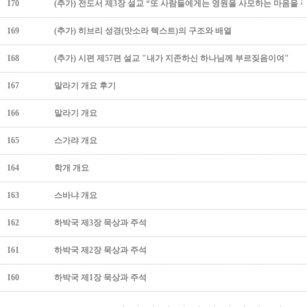
170
(추가) 전도서 제3장 설교 “또 사람들에게는 영원을 사모하는 마음을 
169
(추가) 히브리 성경(맛소라 텍스트)의 구조와 배열
168
(추가) 시편 제57편 설교 "내가 지존하신 하나님께 부르짖음이여"
167
말라기 개요 후기
166
말라기 개요
165
스가랴 개요
164
학개 개요
163
스바냐 개요
162
하박국 제3장 묵상과 주석
161
하박국 제2장 묵상과 주석
160
하박국 제1장 묵상과 주석