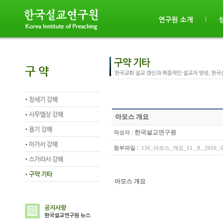
아모스 개요
:
한국설교연구원
작성자
:
첨부파일
156_아모스_개요_11._8._2016_수정
아모스 개요