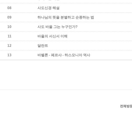
08
사도신경 해설
09
하나님의 뜻을 분별하고 순종하는 법
10
사도 바울 그는 누구인가?
11
바울의 서신서 이해
12
달란트
13
바벨론 - 페르샤 - 하스모니아 역사
전체방