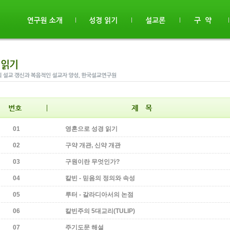
01
영혼으로 성경 읽기
02
구약 개관, 신약 개관
03
구원이란 무엇인가?
04
칼빈 - 믿음의 정의와 속성
05
루터 - 갈라디아서의 논점
06
칼빈주의 5대교리(TULIP)
07
주기도문 해설